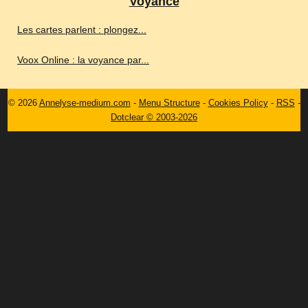
Voyance
Les cartes parlent : plongez...
Voox Online : la voyance par...
© 2026
Annelyse-medium.com
-
Menu Structure
-
Cookies Policy
-
RSS
-
Dotclear © 2003-2026