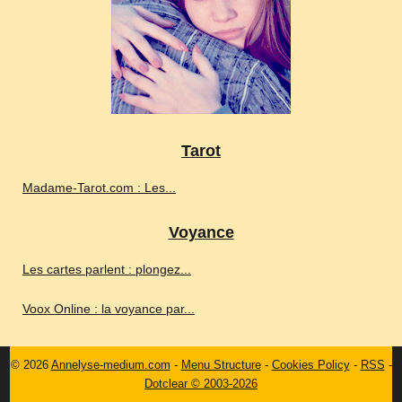
Tarot
Madame-Tarot.com : Les...
Voyance
Les cartes parlent : plongez...
Voox Online : la voyance par...
© 2026
Annelyse-medium.com
-
Menu Structure
-
Cookies Policy
-
RSS
-
Dotclear © 2003-2026